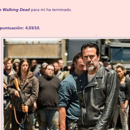
e Walking Dead
para mí ha terminado.
puntuación: 4,03/10.
.