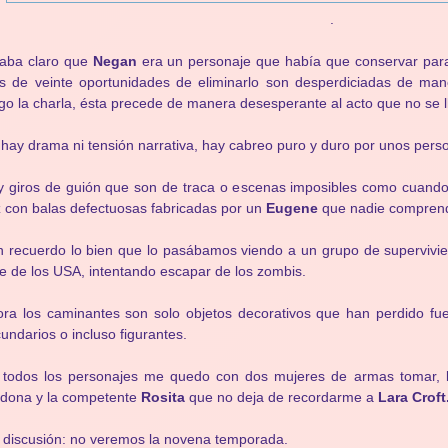
.
taba claro que
Negan
era un personaje que había que conservar par
 de veinte oportunidades de eliminarlo son desperdiciadas de mane
go la charla, ésta precede de manera desesperante al acto que no se ll
hay drama ni tensión narrativa, hay cabreo puro y duro por unos perso
 giros de guión que son de traca o escenas imposibles como cuand
 con balas defectuosas fabricadas por un
Eugene
que nadie comprend
 recuerdo lo bien que lo pasábamos viendo a un grupo de supervivie
e de los USA, intentando escapar de los zombis.
ra los caminantes son solo objetos decorativos que han perdido fue
undarios o incluso figurantes.
 todos los personajes me quedo con dos mujeres de armas tomar,
rdona y la competente
Rosita
que no deja de recordarme a
Lara Croft
 discusión: no veremos la novena temporada.