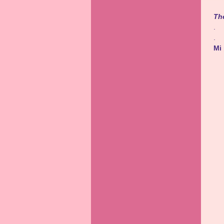
Th
.
.
Mi 