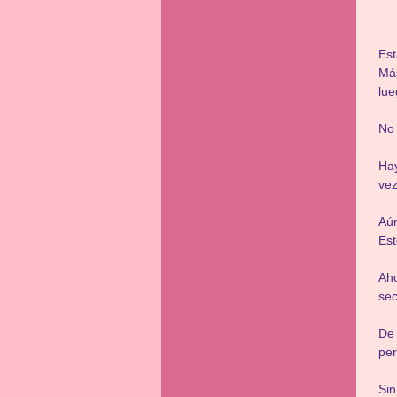
Es
Más
lue
No 
Hay
vez
Aún
Est
Aho
sec
De
pe
Sin