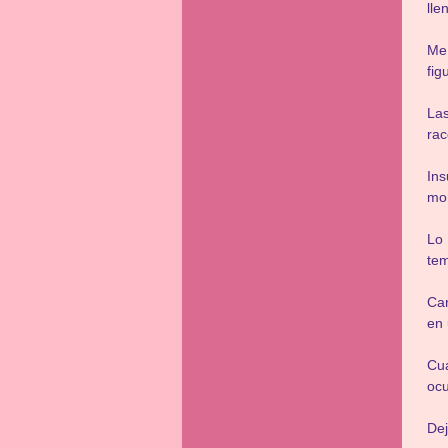
lle
Me 
fig
La
rac
Ins
mor
Lo
te
Car
en 
Cu
ocu
Dej