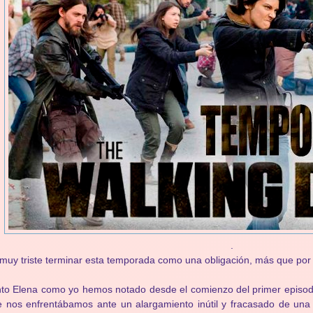
.
muy triste terminar esta temporada como una obligación, más que por 
to Elena como yo hemos notado desde el comienzo del primer episodi
 nos enfrentábamos ante un alargamiento inútil y fracasado de una 