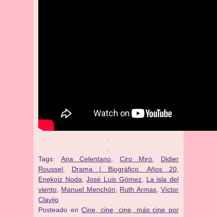
.
.
Tags:
Ana Celentano
,
Ciro Miró
,
Didier
Roussel
,
Drama | Biográfico. Años 20
,
Enekoiz Noda
,
José Luis Gómez
,
La isla del
viento
,
Manuel Menchón
,
Ruth Armas
,
Víctor
Clavijo
Posteado en
Cine, cine, cine, más cine por