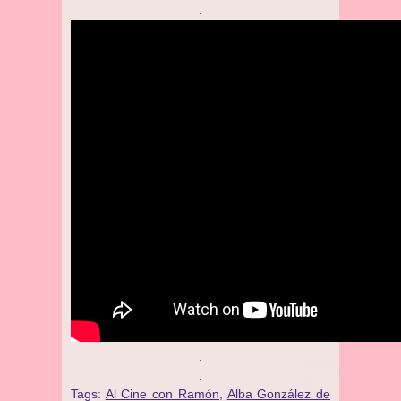
.
.
.
Tags:
Al Cine con Ramón
,
Alba González de