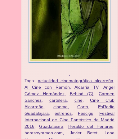
.
.
Tags:
actualidad cinematográfica alcarreña
,
Al Cine con Ramón
,
Alcarria TV
,
Ángel
Gómez Hernández
,
Behind (C)
,
Carmen
Sánchez
,
cartelera
,
cine
,
Cine Club
Alcarreño
,
cinema
,
Corto
,
EsRadio
Guadalajara
,
estrenos
,
Fescigu
,
Festival
Internacional de Cine Fantástico de Madrid
2016
,
Guadalajara
,
Heraldo del Henares
,
horasoyramon.com
,
Javier Botet
,
Lone