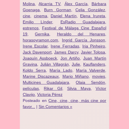
Molina
,
Alcarria TV
,
Álex García
,
Bárbara
Goenaga
,
Burn Gorman
,
Celia González
,
cine
,
cinema
,
Daniel Martín
,
Elena Irureta
,
Emilio Línder
,
EsRadio Guadalajara
,
estrenos
,
Festival de Málaga Cine Español
19
,
Gernika
,
Heraldo del Henares
,
horasoyramon.com
,
Ingrid García Jonsson
,
Irene Escolar
,
Irene Ferradas
,
Iria Pinheiro
,
Jack Davenport
,
James Darcy
,
Javier Tolosa
,
Joaquín Assboeck
,
Jon Artiño
,
Juan Martín
Gravina
,
Julián Villagrán
,
Julie
,
Kauflanders
,
Koldo Serra
,
María Lado
,
María Valverde
,
Marine Discazeaux
,
Mario Miñano
,
movies
,
Multicines Guadalajara
,
Olaia Sendón
,
películas
,
Rikar Gil
,
Silvia Maya
,
Víctor
Clavijo
,
Victoria Pérez
Posteado en
Cine, cine, cine, más cine por
favor...
|
Sin Comentarios »