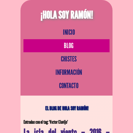
¡HOLA SOY RAMÓN!
INICIO
BLOG
CHISTES
INFORMACIÓN
CONTACTO
EL BLOG DE HOLA SOY RAMÓN!
Entradas con el tag: ‘Víctor Clavijo’
La isla del viento – 2016 –