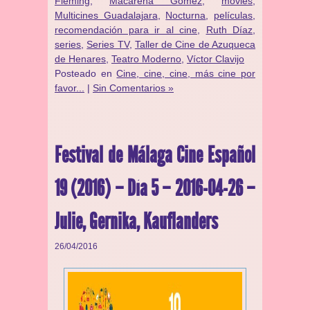
Fleming
,
Macarena Gómez
,
movies
,
Multicines Guadalajara
,
Nocturna
,
películas
,
recomendación para ir al cine
,
Ruth Díaz
,
series
,
Series TV
,
Taller de Cine de Azuqueca
de Henares
,
Teatro Moderno
,
Víctor Clavijo
Posteado en
Cine, cine, cine, más cine por
favor...
|
Sin Comentarios »
Festival de Málaga Cine Español
19 (2016) – Día 5 – 2016-04-26 –
Julie, Gernika, Kauflanders
26/04/2016