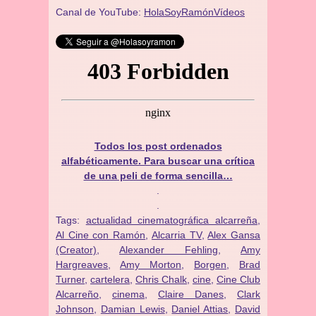
Canal de YouTube:
HolaSoyRamónVídeos
Todos los post ordenados
alfabéticamente. Para buscar una crítica
de una peli de forma sencilla…
.
.
Tags:
actualidad cinematográfica alcarreña
,
Al Cine con Ramón
,
Alcarria TV
,
Alex Gansa
(Creator)
,
Alexander Fehling
,
Amy
Hargreaves
,
Amy Morton
,
Borgen
,
Brad
Turner
,
cartelera
,
Chris Chalk
,
cine
,
Cine Club
Alcarreño
,
cinema
,
Claire Danes
,
Clark
Johnson
,
Damian Lewis
,
Daniel Attias
,
David