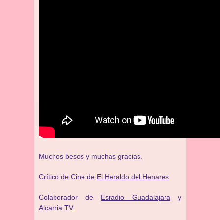
Muchos besos y muchas gracias.
Crítico de Cine de
El Heraldo del Henares
Colaborador de
Esradio Guadalajara
y
Alcarria TV