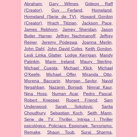
Abraham
,
Gary Wilmes
,
Gideon Raff
(Creator)
,
Guy Ferland
,
Homeland
,
Homeland (Serie de TV)
,
Howard Gordon
(Creator)
,
Hrach Titizian
,
Jackson Pace
,
James Rebhorn
,
Jamey Sheridan
,
Jason
Butler Harner
,
Jeffrey Nachmanoff
,
Jeffrey
Reiner
,
Jeremy Podeswa
,
Joanna Merlin
,
John Dahl
,
John David Coles
,
Keith Gordon
,
Lesli Linka Glatter
,
Lodge Kerrigan
,
Mandy
Patinkin
,
Marin Ireland
,
Maury Sterling
,
Michael Cuesta
,
Michael Klick
,
Michael
O'Keefe
,
Michael Offer
,
Miranda Otto
,
Morena Baccarin
,
Morgan Saylor
,
Navid
Negahban
,
Nazanin Boniadi
,
Nimrat Kaur
,
Nina Hoss
,
Numan Acar
,
Pedro Pascal
,
Robert Knepper
,
Rupert Friend
,
Sam
Underwood
,
Sarah Sokolovic
,
Sarita
Choudhury
,
Sebastian Koch
,
Seith Mann
,
Serie de TV. Thriller. Intriga | Thriller
psicológico. Policíaco. Espionaje. Terrorismo.
Remake
,
Shaun Toub
,
Suraj Sharma
,