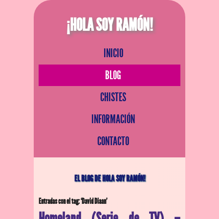
¡HOLA SOY RAMÓN!
INICIO
BLOG
CHISTES
INFORMACIÓN
CONTACTO
EL BLOG DE HOLA SOY RAMÓN!
Entradas con el tag: ‘David Diaan’
Homeland (Serie de TV) –