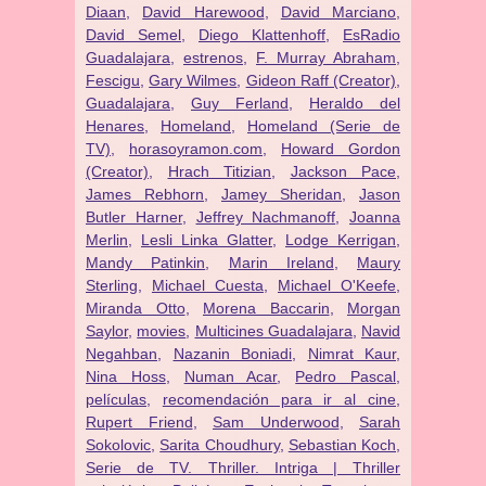
Diaan
,
David Harewood
,
David Marciano
,
David Semel
,
Diego Klattenhoff
,
EsRadio
Guadalajara
,
estrenos
,
F. Murray Abraham
,
Fescigu
,
Gary Wilmes
,
Gideon Raff (Creator)
,
Guadalajara
,
Guy Ferland
,
Heraldo del
Henares
,
Homeland
,
Homeland (Serie de
TV)
,
horasoyramon.com
,
Howard Gordon
(Creator)
,
Hrach Titizian
,
Jackson Pace
,
James Rebhorn
,
Jamey Sheridan
,
Jason
Butler Harner
,
Jeffrey Nachmanoff
,
Joanna
Merlin
,
Lesli Linka Glatter
,
Lodge Kerrigan
,
Mandy Patinkin
,
Marin Ireland
,
Maury
Sterling
,
Michael Cuesta
,
Michael O'Keefe
,
Miranda Otto
,
Morena Baccarin
,
Morgan
Saylor
,
movies
,
Multicines Guadalajara
,
Navid
Negahban
,
Nazanin Boniadi
,
Nimrat Kaur
,
Nina Hoss
,
Numan Acar
,
Pedro Pascal
,
películas
,
recomendación para ir al cine
,
Rupert Friend
,
Sam Underwood
,
Sarah
Sokolovic
,
Sarita Choudhury
,
Sebastian Koch
,
Serie de TV. Thriller. Intriga | Thriller