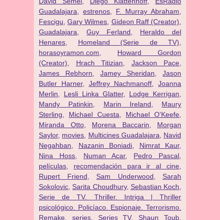
David Semel
,
Diego Klattenhoff
,
EsRadio
Guadalajara
,
estrenos
,
F. Murray Abraham
,
Fescigu
,
Gary Wilmes
,
Gideon Raff (Creator)
,
Guadalajara
,
Guy Ferland
,
Heraldo del
Henares
,
Homeland (Serie de TV)
,
horasoyramon.com
,
Howard Gordon
(Creator)
,
Hrach Titizian
,
Jackson Pace
,
James Rebhorn
,
Jamey Sheridan
,
Jason
Butler Harner
,
Jeffrey Nachmanoff
,
Joanna
Merlin
,
Lesli Linka Glatter
,
Lodge Kerrigan
,
Mandy Patinkin
,
Marin Ireland
,
Maury
Sterling
,
Michael Cuesta
,
Michael O'Keefe
,
Miranda Otto
,
Morena Baccarin
,
Morgan
Saylor
,
movies
,
Multicines Guadalajara
,
Navid
Negahban
,
Nazanin Boniadi
,
Nimrat Kaur
,
Nina Hoss
,
Numan Acar
,
Pedro Pascal
,
películas
,
recomendación para ir al cine
,
Rupert Friend
,
Sam Underwood
,
Sarah
Sokolovic
,
Sarita Choudhury
,
Sebastian Koch
,
Serie de TV. Thriller. Intriga | Thriller
psicológico. Policíaco. Espionaje. Terrorismo.
Remake
,
series
,
Series TV
,
Shaun Toub
,