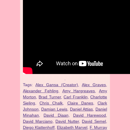
.
Tags:
Alex Gansa (Creator)
,
Alex Graves
,
Alexander Fehling
,
Amy Hargreaves
,
Amy
Morton
,
Brad Turner
,
Carl Franklin
,
Charlotte
Sieling
,
Chris Chalk
,
Claire Danes
,
Clark
Johnson
,
Damian Lewis
,
Daniel Attias
,
Daniel
Minahan
,
David Diaan
,
David Harewood
,
David Marciano
,
David Nutter
,
David Semel
,
Diego Klattenhoff
,
Elizabeth Marvel
,
F. Murray