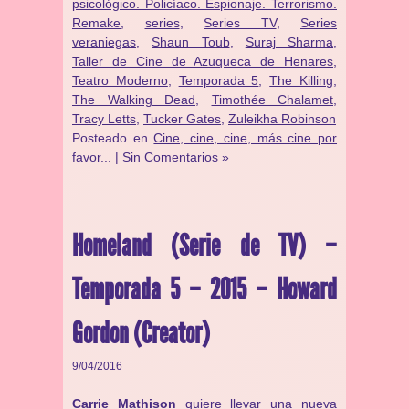
psicológico. Policíaco. Espionaje. Terrorismo.
Remake
,
series
,
Series TV
,
Series
veraniegas
,
Shaun Toub
,
Suraj Sharma
,
Taller de Cine de Azuqueca de Henares
,
Teatro Moderno
,
Temporada 5
,
The Killing
,
The Walking Dead
,
Timothée Chalamet
,
Tracy Letts
,
Tucker Gates
,
Zuleikha Robinson
Posteado en
Cine, cine, cine, más cine por
favor...
|
Sin Comentarios »
Homeland (Serie de TV) –
Temporada 5 – 2015 – Howard
Gordon (Creator)
9/04/2016
Carrie Mathison
quiere llevar una nueva