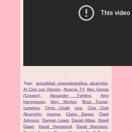
.
.
Tags:
actualidad cinematográfica alcarreña
,
Al Cine con Ramón
,
Alcarria TV
,
Alex Gansa
(Creator)
,
Alexander Fehling
,
Amy
Hargreaves
,
Amy Morton
,
Brad Turner
,
cartelera
,
Chris Chalk
,
cine
,
Cine Club
Alcarreño
,
cinema
,
Claire Danes
,
Clark
Johnson
,
Damian Lewis
,
Daniel Attias
,
David
Diaan
,
David Harewood
,
David Marciano
,