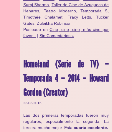
Suraj Sharma
,
Taller de Cine de Azuqueca de
Henares
,
Teatro Moderno
,
Temporada 5
,
Timothée Chalamet
,
Tracy Letts
,
Tucker
Gates
,
Zuleikha Robinson
Posteado en
Cine, cine, cine, más cine por
favor...
|
Sin Comentarios »
Homeland (Serie de TV) –
Temporada 4 – 2014 – Howard
Gordon (Creator)
23/03/2016
Las dos primeras temporadas fueron muy
regulares, especialmente la segunda. La
tercera mucho mejor. Esta
cuarta excelente.