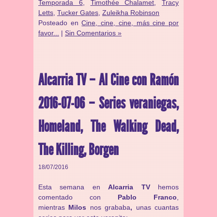
Temporada 6
,
Timothée Chalamet
,
Tracy
Letts
,
Tucker Gates
,
Zuleikha Robinson
Posteado en
Cine, cine, cine, más cine por
favor...
|
Sin Comentarios »
Alcarria TV – Al Cine con Ramón
2016-07-06 – Series veraniegas,
Homeland, The Walking Dead,
The Killing, Borgen
18/07/2016
Esta semana en
Alcarria TV
hemos
comentado con
Pablo Franco
,
mientras
Milos
nos grababa
,
unas cuantas