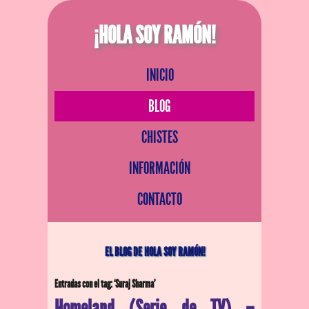
¡HOLA SOY RAMÓN!
INICIO
BLOG
CHISTES
INFORMACIÓN
CONTACTO
EL BLOG DE HOLA SOY RAMÓN!
Entradas con el tag: ‘Suraj Sharma’
Homeland (Serie de TV) –