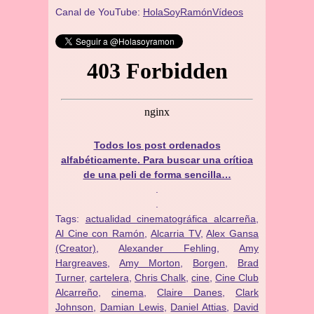
Canal de YouTube:
HolaSoyRamónVídeos
Todos los post ordenados
alfabéticamente. Para buscar una crítica
de una peli de forma sencilla…
.
.
Tags:
actualidad cinematográfica alcarreña
,
Al Cine con Ramón
,
Alcarria TV
,
Alex Gansa
(Creator)
,
Alexander Fehling
,
Amy
Hargreaves
,
Amy Morton
,
Borgen
,
Brad
Turner
,
cartelera
,
Chris Chalk
,
cine
,
Cine Club
Alcarreño
,
cinema
,
Claire Danes
,
Clark
Johnson
,
Damian Lewis
,
Daniel Attias
,
David