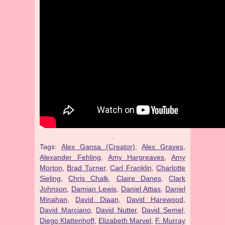
.
Tags:
Alex Gansa (Creator)
,
Alex Graves
,
Alexander Fehling
,
Amy Hargreaves
,
Amy
Morton
,
Brad Turner
,
Carl Franklin
,
Charlotte
Sieling
,
Chris Chalk
,
Claire Danes
,
Clark
Johnson
,
Damian Lewis
,
Daniel Attias
,
Daniel
Minahan
,
David Diaan
,
David Harewood
,
David Marciano
,
David Nutter
,
David Semel
,
Diego Klattenhoff
,
Elizabeth Marvel
,
F. Murray