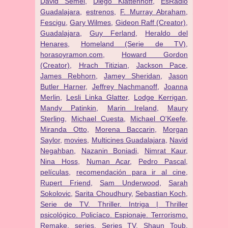
David Semel
,
Diego Klattenhoff
,
EsRadio
Guadalajara
,
estrenos
,
F. Murray Abraham
,
Fescigu
,
Gary Wilmes
,
Gideon Raff (Creator)
,
Guadalajara
,
Guy Ferland
,
Heraldo del
Henares
,
Homeland (Serie de TV)
,
horasoyramon.com
,
Howard Gordon
(Creator)
,
Hrach Titizian
,
Jackson Pace
,
James Rebhorn
,
Jamey Sheridan
,
Jason
Butler Harner
,
Jeffrey Nachmanoff
,
Joanna
Merlin
,
Lesli Linka Glatter
,
Lodge Kerrigan
,
Mandy Patinkin
,
Marin Ireland
,
Maury
Sterling
,
Michael Cuesta
,
Michael O'Keefe
,
Miranda Otto
,
Morena Baccarin
,
Morgan
Saylor
,
movies
,
Multicines Guadalajara
,
Navid
Negahban
,
Nazanin Boniadi
,
Nimrat Kaur
,
Nina Hoss
,
Numan Acar
,
Pedro Pascal
,
películas
,
recomendación para ir al cine
,
Rupert Friend
,
Sam Underwood
,
Sarah
Sokolovic
,
Sarita Choudhury
,
Sebastian Koch
,
Serie de TV. Thriller. Intriga | Thriller
psicológico. Policíaco. Espionaje. Terrorismo.
Remake
,
series
,
Series TV
,
Shaun Toub
,