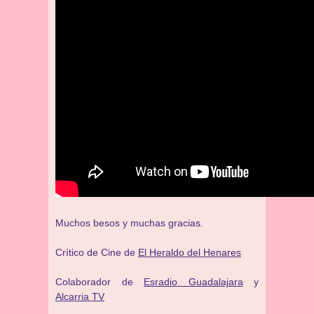
Muchos besos y muchas gracias.
Crítico de Cine de
El Heraldo del Henares
Colaborador de
Esradio Guadalajara
y
Alcarria TV