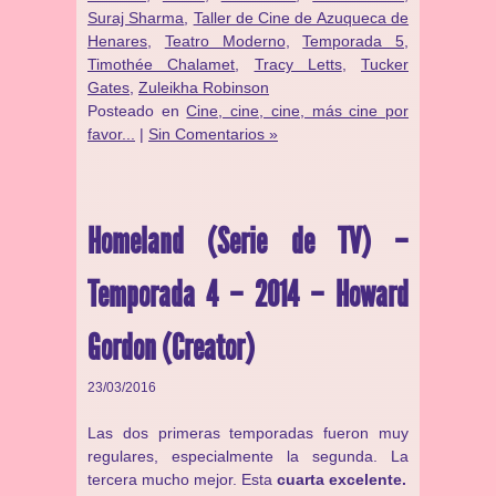
Suraj Sharma
,
Taller de Cine de Azuqueca de
Henares
,
Teatro Moderno
,
Temporada 5
,
Timothée Chalamet
,
Tracy Letts
,
Tucker
Gates
,
Zuleikha Robinson
Posteado en
Cine, cine, cine, más cine por
favor...
|
Sin Comentarios »
Homeland (Serie de TV) –
Temporada 4 – 2014 – Howard
Gordon (Creator)
23/03/2016
Las dos primeras temporadas fueron muy
regulares, especialmente la segunda. La
tercera mucho mejor. Esta
cuarta excelente.