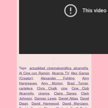
.
.
Tags:
actualidad cinematográfica alcarreña
,
Al Cine con Ramón
,
Alcarria TV
,
Alex Gansa
(Creator)
,
Alexander Fehling
,
Amy
Hargreaves
,
Amy Morton
,
Brad Turner
,
cartelera
,
Chris Chalk
,
cine
,
Cine Club
Alcarreño
,
cinema
,
Claire Danes
,
Clark
Johnson
,
Damian Lewis
,
Daniel Attias
,
David
Diaan
,
David Harewood
,
David Marciano
,