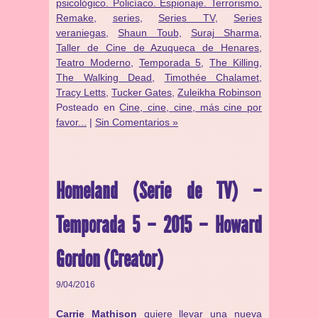
psicológico. Policíaco. Espionaje. Terrorismo.
Remake
,
series
,
Series TV
,
Series
veraniegas
,
Shaun Toub
,
Suraj Sharma
,
Taller de Cine de Azuqueca de Henares
,
Teatro Moderno
,
Temporada 5
,
The Killing
,
The Walking Dead
,
Timothée Chalamet
,
Tracy Letts
,
Tucker Gates
,
Zuleikha Robinson
Posteado en
Cine, cine, cine, más cine por
favor...
|
Sin Comentarios »
Homeland (Serie de TV) –
Temporada 5 – 2015 – Howard
Gordon (Creator)
9/04/2016
Carrie Mathison
quiere llevar una nueva