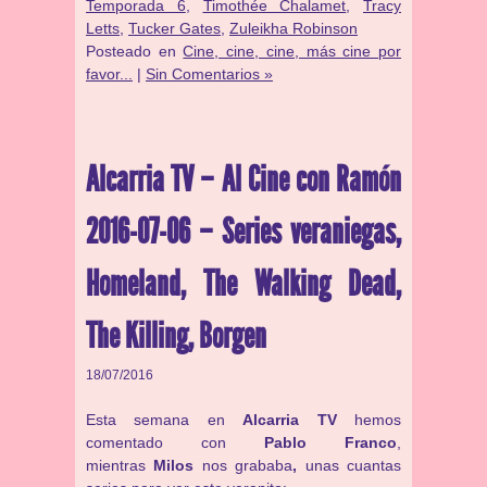
Temporada 6
,
Timothée Chalamet
,
Tracy
Letts
,
Tucker Gates
,
Zuleikha Robinson
Posteado en
Cine, cine, cine, más cine por
favor...
|
Sin Comentarios »
Alcarria TV – Al Cine con Ramón
2016-07-06 – Series veraniegas,
Homeland, The Walking Dead,
The Killing, Borgen
18/07/2016
Esta semana en
Alcarria TV
hemos
comentado con
Pablo Franco
,
mientras
Milos
nos grababa
,
unas cuantas