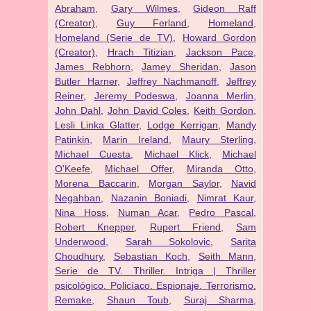
Abraham
,
Gary Wilmes
,
Gideon Raff
(Creator)
,
Guy Ferland
,
Homeland
,
Homeland (Serie de TV)
,
Howard Gordon
(Creator)
,
Hrach Titizian
,
Jackson Pace
,
James Rebhorn
,
Jamey Sheridan
,
Jason
Butler Harner
,
Jeffrey Nachmanoff
,
Jeffrey
Reiner
,
Jeremy Podeswa
,
Joanna Merlin
,
John Dahl
,
John David Coles
,
Keith Gordon
,
Lesli Linka Glatter
,
Lodge Kerrigan
,
Mandy
Patinkin
,
Marin Ireland
,
Maury Sterling
,
Michael Cuesta
,
Michael Klick
,
Michael
O'Keefe
,
Michael Offer
,
Miranda Otto
,
Morena Baccarin
,
Morgan Saylor
,
Navid
Negahban
,
Nazanin Boniadi
,
Nimrat Kaur
,
Nina Hoss
,
Numan Acar
,
Pedro Pascal
,
Robert Knepper
,
Rupert Friend
,
Sam
Underwood
,
Sarah Sokolovic
,
Sarita
Choudhury
,
Sebastian Koch
,
Seith Mann
,
Serie de TV. Thriller. Intriga | Thriller
psicológico. Policíaco. Espionaje. Terrorismo.
Remake
,
Shaun Toub
,
Suraj Sharma
,