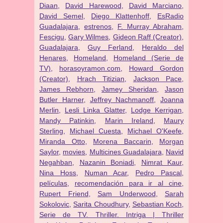
Diaan
,
David Harewood
,
David Marciano
,
David Semel
,
Diego Klattenhoff
,
EsRadio
Guadalajara
,
estrenos
,
F. Murray Abraham
,
Fescigu
,
Gary Wilmes
,
Gideon Raff (Creator)
,
Guadalajara
,
Guy Ferland
,
Heraldo del
Henares
,
Homeland
,
Homeland (Serie de
TV)
,
horasoyramon.com
,
Howard Gordon
(Creator)
,
Hrach Titizian
,
Jackson Pace
,
James Rebhorn
,
Jamey Sheridan
,
Jason
Butler Harner
,
Jeffrey Nachmanoff
,
Joanna
Merlin
,
Lesli Linka Glatter
,
Lodge Kerrigan
,
Mandy Patinkin
,
Marin Ireland
,
Maury
Sterling
,
Michael Cuesta
,
Michael O'Keefe
,
Miranda Otto
,
Morena Baccarin
,
Morgan
Saylor
,
movies
,
Multicines Guadalajara
,
Navid
Negahban
,
Nazanin Boniadi
,
Nimrat Kaur
,
Nina Hoss
,
Numan Acar
,
Pedro Pascal
,
películas
,
recomendación para ir al cine
,
Rupert Friend
,
Sam Underwood
,
Sarah
Sokolovic
,
Sarita Choudhury
,
Sebastian Koch
,
Serie de TV. Thriller. Intriga | Thriller