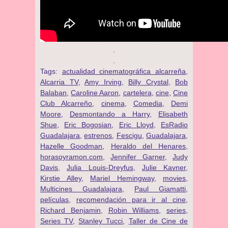
.
.
Tags:
actualidad cinematográfica alcarreña
,
Alcarria TV
,
Amy Irving
,
Billy Crystal
,
Bob
Balaban
,
Caroline Aaron
,
cartelera
,
cine
,
Cine
Club Alcarreño
,
cinema
,
Comedia
,
Demi
Moore
,
Desmontando a Harry
,
Elisabeth
Shue
,
Eric Bogosian
,
Eric Lloyd
,
EsRadio
Guadalajara
,
estrenos
,
Fescigu
,
Guadalajara
,
Hazelle Goodman
,
Heraldo del Henares
,
horasoyramon.com
,
Jennifer Garner
,
Judy
Davis
,
Julia Louis-Dreyfus
,
Julie Kavner
,
Kirstie Alley
,
Mariel Hemingway
,
movies
,
Multicines Guadalajara
,
Paul Giamatti
,
películas
,
recomendación para ir al cine
,
Richard Benjamin
,
Robin Williams
,
series
,
Series TV
,
Stanley Tucci
,
Taller de Cine de