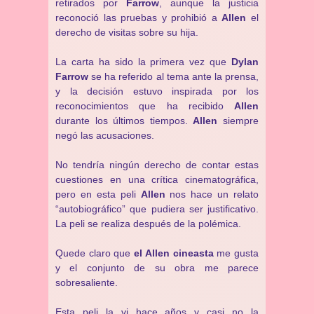
retirados por
Farrow
, aunque la justicia
reconoció las pruebas y prohibió a
Allen
el
derecho de visitas sobre su hija.
La carta ha sido la primera vez que
Dylan
Farrow
se ha referido al tema ante la prensa,
y la decisión estuvo inspirada por los
reconocimientos que ha recibido
Allen
durante los últimos tiempos.
Allen
siempre
negó las acusaciones.
No tendría ningún derecho de contar estas
cuestiones en una crítica cinematográfica,
pero en esta peli
Allen
nos hace un relato
“autobiográfico” que pudiera ser justificativo.
La peli se realiza después de la polémica.
Quede claro que
el Allen cineasta
me gusta
y el conjunto de su obra me parece
sobresaliente.
Esta peli la vi hace años y casi no la