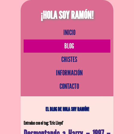
¡HOLA SOY RAMÓN!
INICIO
BLOG
CHISTES
INFORMACIÓN
CONTACTO
EL BLOG DE HOLA SOY RAMÓN!
Entradas con el tag: ‘Eric Lloyd’
Desmontando a Harry – 1997 –