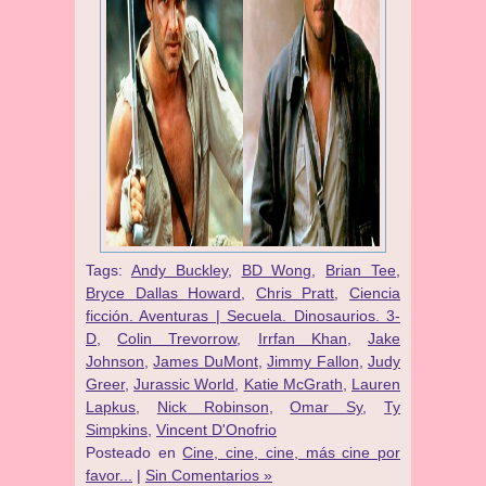
Tags:
Andy Buckley
,
BD Wong
,
Brian Tee
,
Bryce Dallas Howard
,
Chris Pratt
,
Ciencia
ficción. Aventuras | Secuela. Dinosaurios. 3-
D
,
Colin Trevorrow
,
Irrfan Khan
,
Jake
Johnson
,
James DuMont
,
Jimmy Fallon
,
Judy
Greer
,
Jurassic World
,
Katie McGrath
,
Lauren
Lapkus
,
Nick Robinson
,
Omar Sy
,
Ty
Simpkins
,
Vincent D'Onofrio
Posteado en
Cine, cine, cine, más cine por
favor...
|
Sin Comentarios »