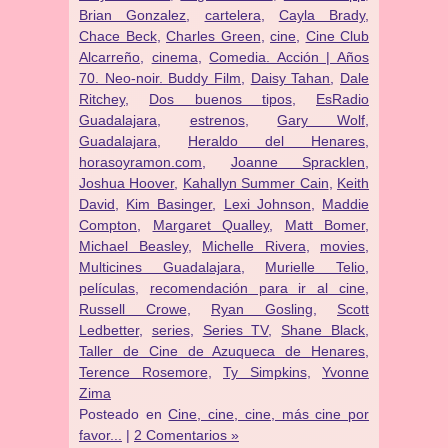
Brian Gonzalez
,
cartelera
,
Cayla Brady
,
Chace Beck
,
Charles Green
,
cine
,
Cine Club
Alcarreño
,
cinema
,
Comedia. Acción | Años
70. Neo-noir. Buddy Film
,
Daisy Tahan
,
Dale
Ritchey
,
Dos buenos tipos
,
EsRadio
Guadalajara
,
estrenos
,
Gary Wolf
,
Guadalajara
,
Heraldo del Henares
,
horasoyramon.com
,
Joanne Spracklen
,
Joshua Hoover
,
Kahallyn Summer Cain
,
Keith
David
,
Kim Basinger
,
Lexi Johnson
,
Maddie
Compton
,
Margaret Qualley
,
Matt Bomer
,
Michael Beasley
,
Michelle Rivera
,
movies
,
Multicines Guadalajara
,
Murielle Telio
,
películas
,
recomendación para ir al cine
,
Russell Crowe
,
Ryan Gosling
,
Scott
Ledbetter
,
series
,
Series TV
,
Shane Black
,
Taller de Cine de Azuqueca de Henares
,
Terence Rosemore
,
Ty Simpkins
,
Yvonne
Zima
Posteado en
Cine, cine, cine, más cine por
favor...
|
2 Comentarios »