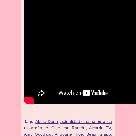
.
.
Tags:
Abbie Dunn
,
actualidad cinematográfica
alcarreña
,
Al Cine con Ramón
,
Alcarria TV
,
Amy Goddard
,
Angourie Rice
,
Beau Knapp
,