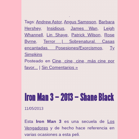
.
Tags:
Andrew Astor
,
Angus Sampson
,
Barbara
Hershey
,
Insidious
,
James Wan
,
Leigh
Whannell
,
Lin Shaye
,
Patrick Wilson
,
Rose
Byrne
,
Terror | Sobrenatural. Casas
encantadas. Posesiones/Exorcismos
,
Ty
Simpkins
Posteado en
Cine, cine, cine, más cine por
favor...
|
Sin Comentarios »
Iron Man 3 – 2013 – Shane Black
11/05/2013
Esta
Iron Man 3
es una secuela de
Los
Vengadores
y de hecho hace referencia en
varias ocasiones a esta peli.