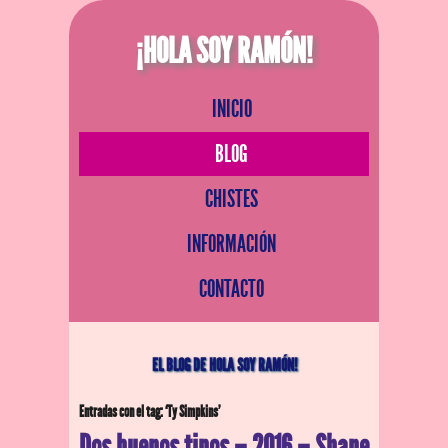
¡HOLA SOY RAMÓN!
INICIO
BLOG
CHISTES
INFORMACIÓN
CONTACTO
EL BLOG DE HOLA SOY RAMÓN!
Entradas con el tag: ‘Ty Simpkins’
Dos buenos tipos – 2016 – Shane