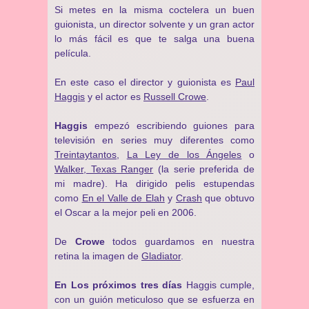
Si metes en la misma coctelera un buen
guionista, un director solvente y un gran actor
lo más fácil es que te salga una buena
película.
En este caso el director y guionista es
Paul
Haggis
y el actor es
Russell Crowe
.
Haggis
empezó escribiendo guiones para
televisión en series muy diferentes como
Treintaytantos
,
La Ley de los Ángeles
o
Walker, Texas Ranger
(la serie preferida de
mi madre). Ha dirigido pelis estupendas
como
En el Valle de Elah
y
Crash
que obtuvo
el Oscar a la mejor peli en 2006.
De
Crowe
todos guardamos en nuestra
retina la imagen de
Gladiator
.
En Los próximos tres días
Haggis cumple,
con un guión meticuloso que se esfuerza en