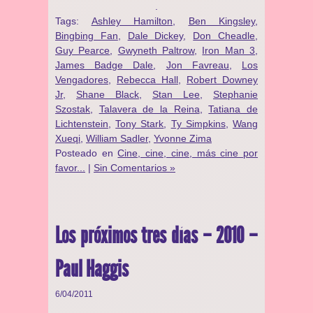
.
Tags:
Ashley Hamilton
,
Ben Kingsley
,
Bingbing Fan
,
Dale Dickey
,
Don Cheadle
,
Guy Pearce
,
Gwyneth Paltrow
,
Iron Man 3
,
James Badge Dale
,
Jon Favreau
,
Los
Vengadores
,
Rebecca Hall
,
Robert Downey
Jr
,
Shane Black
,
Stan Lee
,
Stephanie
Szostak
,
Talavera de la Reina
,
Tatiana de
Lichtenstein
,
Tony Stark
,
Ty Simpkins
,
Wang
Xueqi
,
William Sadler
,
Yvonne Zima
Posteado en
Cine, cine, cine, más cine por
favor...
|
Sin Comentarios »
Los próximos tres días – 2010 –
Paul Haggis
6/04/2011