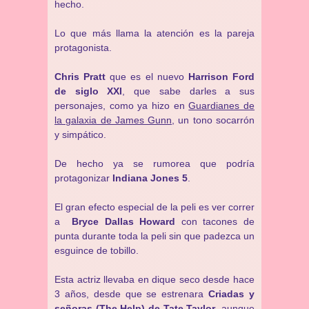
hecho.
Lo que más llama la atención es la pareja
protagonista.
Chris Pratt
que es el nuevo
Harrison Ford
de siglo XXI
, que sabe darles a sus
personajes, como ya hizo en
Guardianes de
la galaxia de James Gunn
, un tono socarrón
y simpático.
De hecho ya se rumorea que podría
protagonizar
Indiana Jones 5
.
El gran efecto especial de la peli es ver correr
a
Bryce Dallas Howard
con tacones de
punta durante toda la peli sin que padezca un
esguince de tobillo.
Esta actriz llevaba en dique seco desde hace
3 años, desde que se estrenara
Criadas y
señoras (The Help) de Tate Taylor
, aunque