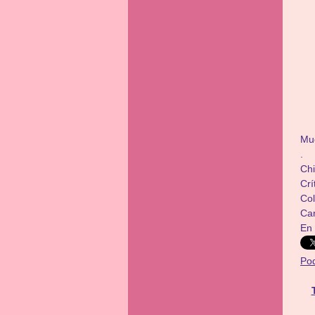
Mu
.
Chi
Crí
​​C
Ca
En
Po