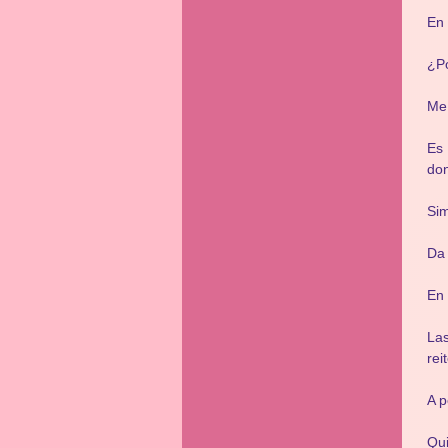
En 
¿Po
Me 
Es 
don
Sim
Da 
En 
Las
rei
A p
Qui