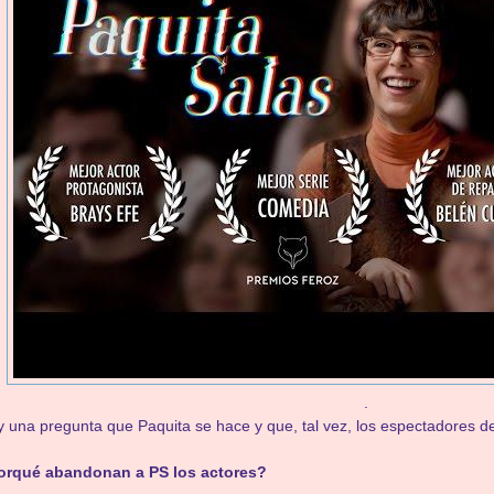
.
 una pregunta que Paquita se hace y que, tal vez, los espectadores 
orqué abandonan a PS los actores?