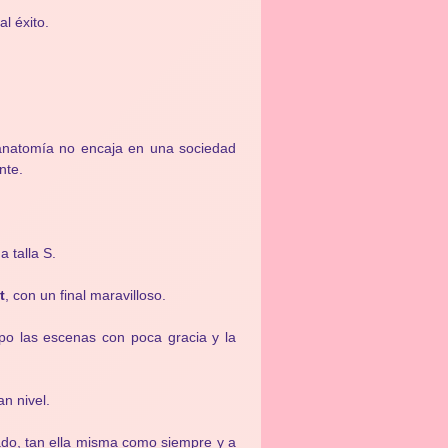
l éxito.
 anatomía no encaja en una sociedad
nte.
 talla S.
t
, con un final maravilloso.
po las escenas con poca gracia y la
n nivel.
ado, tan ella misma como siempre y a