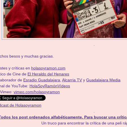
.
chos besos y muchas gracias.
stes y críticas en
holasoyramon.com
tico de Cine de
El Heraldo del Henares
olaborador de
Esradio Guadalajara
,
Alcarria TV
y
Guadalajara Media
nal de YouTube:
HolaSoyRamónVídeos
 Vimeo:
vimeo.com/holasoyramon
dcast de Holasoyramon
.
Todos los post ordenados alfabéticamente. Para buscar una crític
Un truco para encontrar la crítica de una peli r