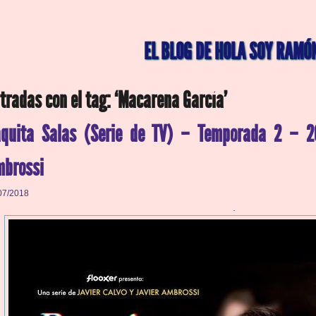
EL BLOG DE HOLA SOY RAMÓ
tradas con el tag: ‘Macarena García’
quita Salas (Serie de TV) – Temporada 2 – 201
brossi
07/2018
.