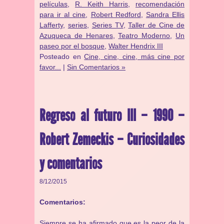
películas
,
R. Keith Harris
,
recomendación
para ir al cine
,
Robert Redford
,
Sandra Ellis
Lafferty
,
series
,
Series TV
,
Taller de Cine de
Azuqueca de Henares
,
Teatro Moderno
,
Un
paseo por el bosque
,
Walter Hendrix III
Posteado en
Cine, cine, cine, más cine por
favor...
|
Sin Comentarios »
Regreso al futuro III – 1990 –
Robert Zemeckis – Curiosidades
y comentarios
8/12/2015
Comentarios:
Siempre se ha afirmado que es la peor de la