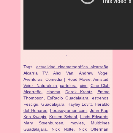
.
.
Tags:
actualidad cinematográfica alcarreña
,
Alcarria TV
,
Alex Van
,
Andrew Vogel
,
Aventuras. Comedia | Road Movie. Amistad.
Vejez. Naturaleza
,
cartelera
,
cine
,
Cine Club
Alcarreño
,
cinema
,
Derek Krantz
,
Emma
Thompson
,
EsRadio Guadalajara
,
estrenos
,
Fescigu
,
Guadalajara
,
Hayley Lovitt
,
Heraldo
del Henares
,
horasoyramon.com
,
John Kap
,
Ken Kwapis
,
Kristen Schaal
,
Linds Edwards
,
Mary Steenburgen
,
movies
,
Multicines
Guadalajara
,
Nick Nolte
,
Nick Offerman
,