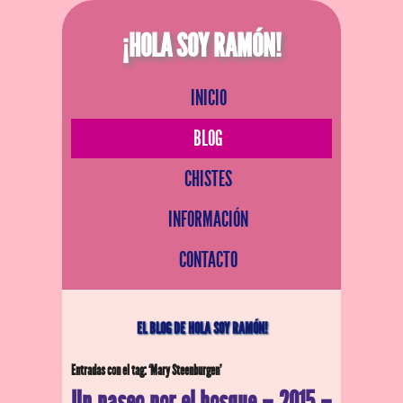
¡HOLA SOY RAMÓN!
INICIO
BLOG
CHISTES
INFORMACIÓN
CONTACTO
EL BLOG DE HOLA SOY RAMÓN!
Entradas con el tag: ‘Mary Steenburgen’
Un paseo por el bosque – 2015 –