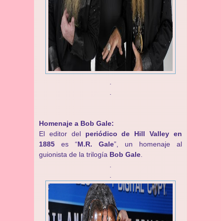
.
.
Homenaje a Bob Gale:
El editor del
periódico de Hill Valley en
1885
es “
M.R. Gale
”, un homenaje al
guionista de la trilogía
Bob Gale
.
.
.