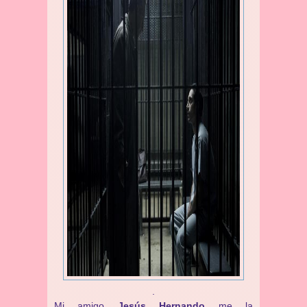
.
Mi amigo
Jesús Hernando
me la