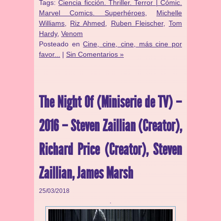
Tags:
Ciencia ficción. Thriller. Terror | Cómic.
Marvel Comics. Superhéroes
,
Michelle
Williams
,
Riz Ahmed
,
Ruben Fleischer
,
Tom
Hardy
,
Venom
Posteado en
Cine, cine, cine, más cine por
favor...
|
Sin Comentarios »
The Night Of (Miniserie de TV) –
2016 – Steven Zaillian (Creator),
Richard Price (Creator), Steven
Zaillian, James Marsh
25/03/2018
.