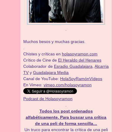
.
Muchos besos y muchas gracias.
.
Chistes y críticas en
holasoyramon.com
Crítico de Cine de
El Heraldo del Henares
​​Colaborador de
Esradio Guadalajara
,
Alcarria
TV
y
Guadalajara Media
Canal de YouTube:
HolaSoyRamónVídeos
En Vimeo:
vimeo.com/holasoyramon
Podcast de Holasoyramon
.
Todos los post ordenados
alfabéticamente. Para buscar una crítica
de una peli de forma sencilla…
Un truco para encontrar la crítica de una peli