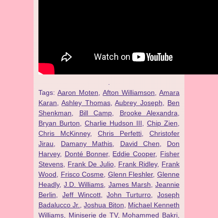
.
Tags:
Aaron Moten
,
Afton Williamson
,
Amara
Karan
,
Ashley Thomas
,
Aubrey Joseph
,
Ben
Shenkman
,
Bill Camp
,
Brooke Alexandra
,
Bryan Burton
,
Charlie Hudson III
,
Chip Zien
,
Chris McKinney
,
Chris Perfetti
,
Christofer
Jirau
,
Damany Mathis
,
David Chen
,
Don
Harvey
,
Donté Bonner
,
Eddie Cooper
,
Fisher
Stevens
,
Frank De Julio
,
Frank Ridley
,
Frank
Wood
,
Frisco Cosme
,
Glenn Fleshler
,
Glenne
Headly
,
J.D. Williams
,
James Marsh
,
Jeannie
Berlin
,
Jeff Wincott
,
John Turturro
,
Joseph
Badalucco Jr.
,
Joshua Biton
,
Michael Kenneth
Williams
,
Miniserie de TV
,
Mohammed Bakri
,