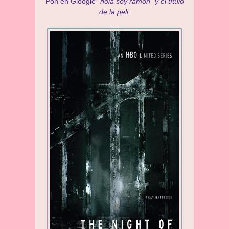
Pon en Gloogle
“hola soy ramon” y el título
de la peli
.
.