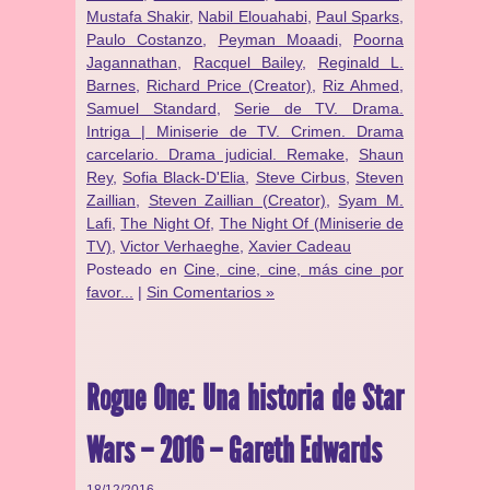
Mustafa Shakir
,
Nabil Elouahabi
,
Paul Sparks
,
Paulo Costanzo
,
Peyman Moaadi
,
Poorna
Jagannathan
,
Racquel Bailey
,
Reginald L.
Barnes
,
Richard Price (Creator)
,
Riz Ahmed
,
Samuel Standard
,
Serie de TV. Drama.
Intriga | Miniserie de TV. Crimen. Drama
carcelario. Drama judicial. Remake
,
Shaun
Rey
,
Sofia Black-D'Elia
,
Steve Cirbus
,
Steven
Zaillian
,
Steven Zaillian (Creator)
,
Syam M.
Lafi
,
The Night Of
,
The Night Of (Miniserie de
TV)
,
Victor Verhaeghe
,
Xavier Cadeau
Posteado en
Cine, cine, cine, más cine por
favor...
|
Sin Comentarios »
Rogue One: Una historia de Star
Wars – 2016 – Gareth Edwards
18/12/2016