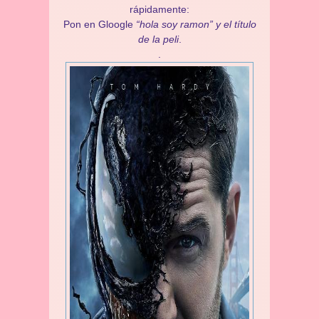
rápidamente:
Pon en Gloogle
“hola soy ramon” y el título
de la peli
.
.