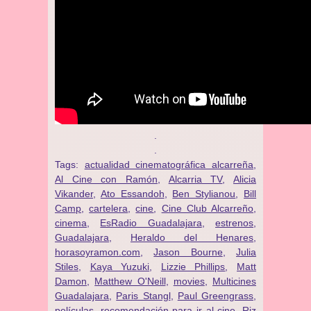
.
.
Tags:
actualidad cinematográfica alcarreña
,
Al Cine con Ramón
,
Alcarria TV
,
Alicia
Vikander
,
Ato Essandoh
,
Ben Stylianou
,
Bill
Camp
,
cartelera
,
cine
,
Cine Club Alcarreño
,
cinema
,
EsRadio Guadalajara
,
estrenos
,
Guadalajara
,
Heraldo del Henares
,
horasoyramon.com
,
Jason Bourne
,
Julia
Stiles
,
Kaya Yuzuki
,
Lizzie Phillips
,
Matt
Damon
,
Matthew O'Neill
,
movies
,
Multicines
Guadalajara
,
Paris Stangl
,
Paul Greengrass
,
películas
,
recomendación para ir al cine
,
Riz