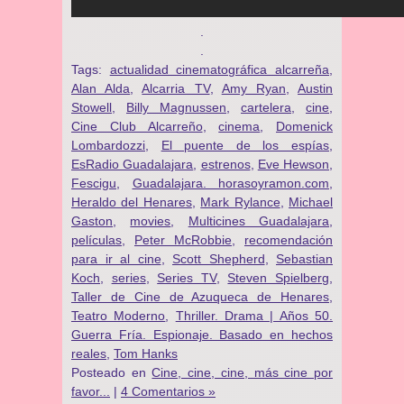
.
.
Tags:
actualidad cinematográfica alcarreña
,
Alan Alda
,
Alcarria TV
,
Amy Ryan
,
Austin
Stowell
,
Billy Magnussen
,
cartelera
,
cine
,
Cine Club Alcarreño
,
cinema
,
Domenick
Lombardozzi
,
El puente de los espías
,
EsRadio Guadalajara
,
estrenos
,
Eve Hewson
,
Fescigu
,
Guadalajara. horasoyramon.com
,
Heraldo del Henares
,
Mark Rylance
,
Michael
Gaston
,
movies
,
Multicines Guadalajara
,
películas
,
Peter McRobbie
,
recomendación
para ir al cine
,
Scott Shepherd
,
Sebastian
Koch
,
series
,
Series TV
,
Steven Spielberg
,
Taller de Cine de Azuqueca de Henares
,
Teatro Moderno
,
Thriller. Drama | Años 50.
Guerra Fría. Espionaje. Basado en hechos
reales
,
Tom Hanks
Posteado en
Cine, cine, cine, más cine por
favor...
|
4 Comentarios »