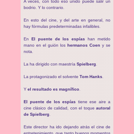
A veces, con todo eso unido puede salir un
bodrio. Y lo contrario.
En esto del cine, y del arte en general, no
hay fórmulas predeterminadas infalibles.
En
El puente de los espías
han metido
mano en el guión los
hermanos Coen
y se
nota.
La ha dirigido con maestría
Spielberg
.
La protagonizado el solvente
Tom Hanks
.
Y
el resultado es magnífico
.
El puente de los espías
tiene ese aire a
cine clásico de calidad, con el toque
autoral
de Spielberg
.
Este director ha ido dejando atrás el cine de
entretenimiento, que tanto buenos momentos