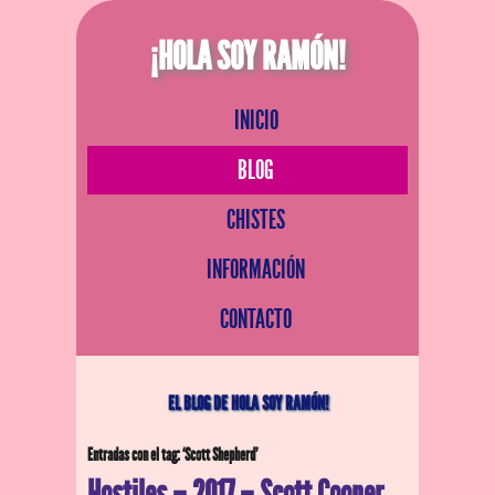
¡HOLA SOY RAMÓN!
INICIO
BLOG
CHISTES
INFORMACIÓN
CONTACTO
EL BLOG DE HOLA SOY RAMÓN!
Entradas con el tag: ‘Scott Shepherd’
Hostiles – 2017 – Scott Cooper