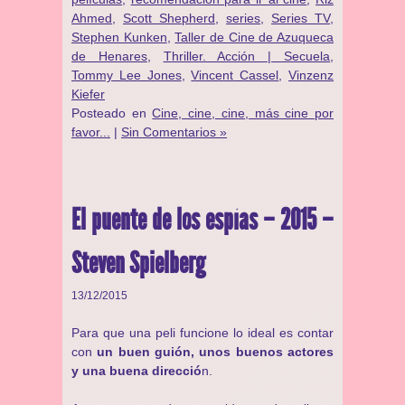
Ahmed
,
Scott Shepherd
,
series
,
Series TV
,
Stephen Kunken
,
Taller de Cine de Azuqueca
de Henares
,
Thriller. Acción | Secuela
,
Tommy Lee Jones
,
Vincent Cassel
,
Vinzenz
Kiefer
Posteado en
Cine, cine, cine, más cine por
favor...
|
Sin Comentarios »
El puente de los espías – 2015 –
Steven Spielberg
13/12/2015
Para que una peli funcione lo ideal es contar
con
un buen guión, unos buenos actores
y una buena direcció
n.