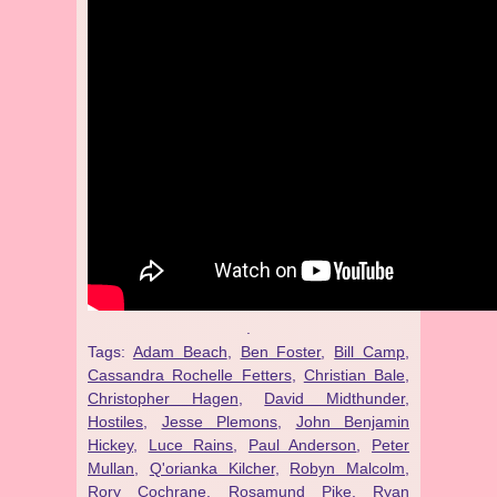
.
Tags:
Adam Beach
,
Ben Foster
,
Bill Camp
,
Cassandra Rochelle Fetters
,
Christian Bale
,
Christopher Hagen
,
David Midthunder
,
Hostiles
,
Jesse Plemons
,
John Benjamin
Hickey
,
Luce Rains
,
Paul Anderson
,
Peter
Mullan
,
Q'orianka Kilcher
,
Robyn Malcolm
,
Rory Cochrane
,
Rosamund Pike
,
Ryan