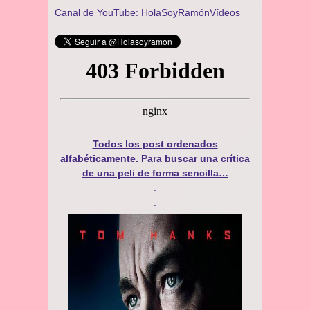
Canal de YouTube:
HolaSoyRamónVídeos
Todos los post ordenados
alfabéticamente. Para buscar una crítica
de una peli de forma sencilla…
.
.