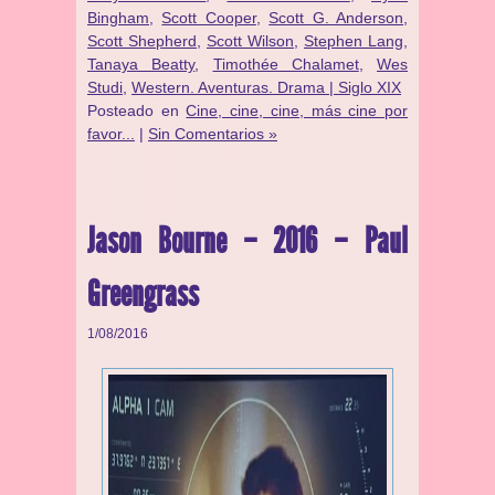
Bingham
,
Scott Cooper
,
Scott G. Anderson
,
Scott Shepherd
,
Scott Wilson
,
Stephen Lang
,
Tanaya Beatty
,
Timothée Chalamet
,
Wes
Studi
,
Western. Aventuras. Drama | Siglo XIX
Posteado en
Cine, cine, cine, más cine por
favor...
|
Sin Comentarios »
Jason Bourne – 2016 – Paul
Greengrass
1/08/2016