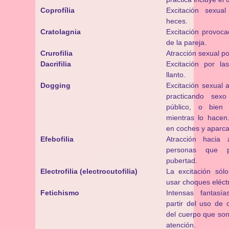
Coprofília
Excitación sexua
heces.
Cratolagnia
Excitación provoca
de la pareja.
Crurofilia
Atracción sexual po
Dacrifilia
Excitación por la
llanto.
Dogging
Excitación sexual 
practicando sex
público, o bien
mientras lo hacen
en coches y aparc
Efebofilia
Atracción hacia 
personas que 
pubertad.
Electrofilia (electrocutofilia)
La excitación sól
usar choques eléctr
Fetichismo
Intensas fantas
partir del uso de 
del cuerpo que son
atención.