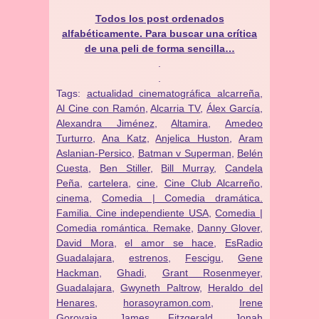
Todos los post ordenados
alfabéticamente. Para buscar una crítica
de una peli de forma sencilla…
.
.
Tags:
actualidad cinematográfica alcarreña
,
Al Cine con Ramón
,
Alcarria TV
,
Álex García
,
Alexandra Jiménez
,
Altamira
,
Amedeo
Turturro
,
Ana Katz
,
Anjelica Huston
,
Aram
Aslanian-Persico
,
Batman v Superman
,
Belén
Cuesta
,
Ben Stiller
,
Bill Murray
,
Candela
Peña
,
cartelera
,
cine
,
Cine Club Alcarreño
,
cinema
,
Comedia | Comedia dramática.
Familia. Cine independiente USA
,
Comedia |
Comedia romántica. Remake
,
Danny Glover
,
David Mora
,
el amor se hace
,
EsRadio
Guadalajara
,
estrenos
,
Fescigu
,
Gene
Hackman
,
Ghadi
,
Grant Rosenmeyer
,
Guadalajara
,
Gwyneth Paltrow
,
Heraldo del
Henares
,
horasoyramon.com
,
Irene
Gorovaia
,
James Fitzgerald
,
Jonah