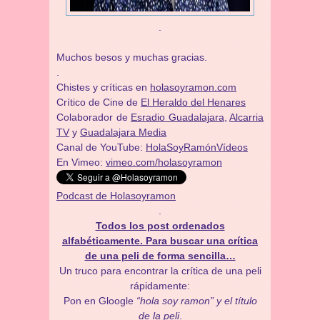
.
Muchos besos y muchas gracias.
.
Chistes y críticas en
holasoyramon.com
Crítico de Cine de
El Heraldo del Henares
​​Colaborador de
Esradio Guadalajara
,
Alcarria
TV
y
Guadalajara Media
Canal de YouTube:
HolaSoyRamónVídeos
En Vimeo:
vimeo.com/holasoyramon
Podcast de Holasoyramon
.
Todos los post ordenados
alfabéticamente. Para buscar una crítica
de una peli de forma sencilla…
Un truco para encontrar la crítica de una peli
rápidamente:
Pon en Gloogle
“hola soy ramon” y el título
de la peli
.