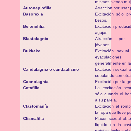
mismos siendo muj
Autonepiofilia
Atracción por usar 
Basorexia
Excitación sólo pr
besos.
Belonefilia
Excitación produci
agujas.
Blastolagnia
Atracción por
jóvenes.
Bukkake
Excitación sexual 
eyaculacion
generalmente en la
Candalagnia o candaulismo
Excitación sexual a
copulando con otra
Capnolagnia
Excitación por la g
Catafilia
La excitación se
sólo cuando el h
a su pareja.
Clastomanía
Excitación al romp
la ropa que lleve p
Clismafilia
Placer sexual obte
líquido en la cav
práctica incluye el