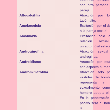
con otra persona
pareja.
Altocalcifilia
Atracción por l
tacón alto.
Amokoscisia
Excitación por el d
a la pareja sexual.
Amomaxia
Excitación sólo 
relación sexu
un automóvil estac
Androginofilia
Atracción sexua
andróginas.
Androidismo
Atracción por mu
con aspecto human
Andromimetofilia
Atracción sólo p
vestidas de homb
representa y 
sexualmente com
hombre adopta el r
En la penetración 
pasivo será el hom
la m