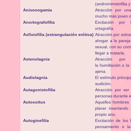
(andromimetofilia y
Anisonogamia
Atracción por un
mucho más joven 
Anortografofilia
Excitación por 
ortografía.
Asfixiofilia (estrangulación erótica)
Atracción por estran
ahogar a la pareja
sexual, con su cons
llegar a matarla.
Astenolagnia
Atracción por 
la humillación o la
ajena.
Audiolagnia
El estímulo princip
audición.
Autagonistofilia
Atracción por ser 
personas durante el
Autocoitus
Aquellos hombres
placer insertand
propio ano.
Autoginefilia
Excitación de los
pensamiento o l