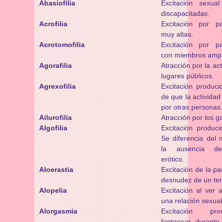
Abasiofilia
Excitación sexua
discapacitadas.
Acrofilia
Excitación por p
muy altas.
Acrotomofilia
Excitación por p
con miembros amp
Agorafilia
Atracción por la ac
lugares públicos.
Agrexofilia
Excitación produci
de que la actividad
por otras personas
Ailurofilia
Atracción por los g
Algofilia
Excitación produci
Se diferencia del
la ausencia de
erótico.
Aloerastia
Excitación de la pa
desnudez de un ter
Alopelia
Excitación al ver 
una relación sexual
Alorgasmia
Excitación pr
fantasear durante