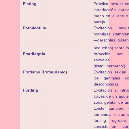
Fisting
Práctica sexual co
introducción parci
mano en el ano o 
pareja.
Formicofilia
Excitación sex
hormigas (también
—caracoles, gusa
pequeños) sobre lo
Fratrilagnia
Atracción por l
sexuales i
(
fratri:
‘hermano’).
Frotismo (froteurismo)
Excitación sexual 
los genitales c
desconocidas.
Fúrtling
Excitación al intr
través de un aguje
zona genital de un
Existe también,
femenina, lo que
fúrtling regresi
consiste en inco