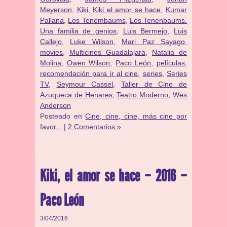
Meyerson
,
Kiki
,
Kiki el amor se hace
,
Kumar
Pallana
,
Los Tenembaums
,
Los Tenenbaums.
Una familia de genios
,
Luis Bermejo
,
Luis
Callejo
,
Luke Wilson
,
Mari Paz Sayago
,
movies
,
Multicines Guadalajara
,
Natalia de
Molina
,
Owen Wilson
,
Paco León
,
películas
,
recomendación para ir al cine
,
series
,
Series
TV
,
Seymour Cassel
,
Taller de Cine de
Azuqueca de Henares
,
Teatro Moderno
,
Wes
Anderson
Posteado en
Cine, cine, cine, más cine por
favor...
|
2 Comentarios »
Kiki, el amor se hace – 2016 –
Paco León
3/04/2016