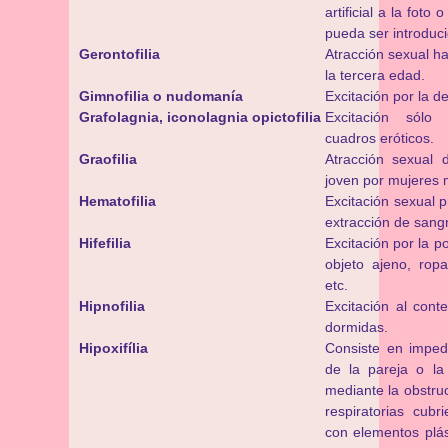
artificial a la foto
pueda ser introduci
Gerontofilia
Atracción sexual h
la tercera edad.
Gimnofilia o nudomanía
Excitación por la d
Grafolagnia, iconolagnia opictofilia
Excitación sólo
cuadros eróticos.
Graofilia
Atracción sexual
joven por mujeres
Hematofilia
Excitación sexual p
extracción de sang
Hifefilia
Excitación por la p
objeto ajeno, ropa,
etc.
Hipnofilia
Excitación al cont
dormidas.
Hipoxifília
Consiste en impedi
de la pareja o la
mediante la obstruc
respiratorias cubr
con elementos plás