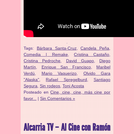
.
Tags:
Bárbara Santa-Cruz
,
Candela Peña
,
Comedia | Remake
,
Cristina Castaño
,
Cristina Pedroche
,
David Guapo
,
Diego
Martín
,
Enrique San Francisco
,
Maribel
Verdú
,
Mario Vaquerizo
,
Olvido Gara
"Alaska"
,
Rafael Spregelburd
,
Santiago
Segura
,
Sin rodeos
,
Toni Acosta
Posteado en
Cine, cine, cine, más cine por
favor...
|
Sin Comentarios »
Alcarria TV – Al Cine con Ramón