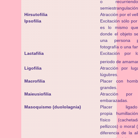
o recurri
semiestrangulación
Hirsutofilia
Atracción por el vel
Ipsofilia
Excitación sólo po
es lo mismo que
donde el objeto s
una persona p
fotografía o una fa
Lactafilia
Excitación por 
periodo de amaman
Ligofilia
Atracción por lu
lúgubres.
Macrofilia
Placer con homb
grandes.
Maieusiofilia
Atracción por
embarazadas.
Masoquismo (duololagnia)
Placer li
propia humillació
físico (cachetad
pellizcos) o moral 
diferencia de la a